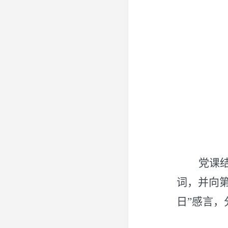
党课
词，并向第
日”感言，