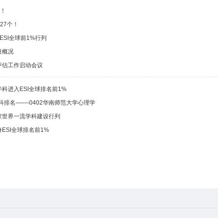
A！
27个！
ESI全球前1%行列
设概况
评估工作启动会议
科进入ESI全球排名前1%
科排名-——0402华南师范大学心理学
家世界一流学科建设行列
ESI全球排名前1%