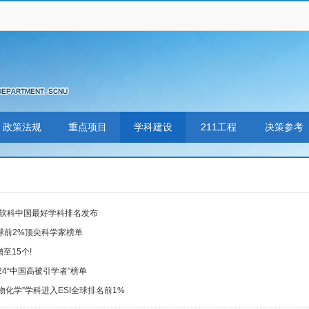
政策法规
重点项目
学科建设
211工程
决策参考
25软科中国最好学科排名发布
球前2%顶尖科学家榜单
至15个!
24“中国高被引学者”榜单
物化学”学科进入ESI全球排名前1%